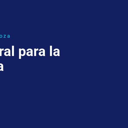
doza
al para la
a